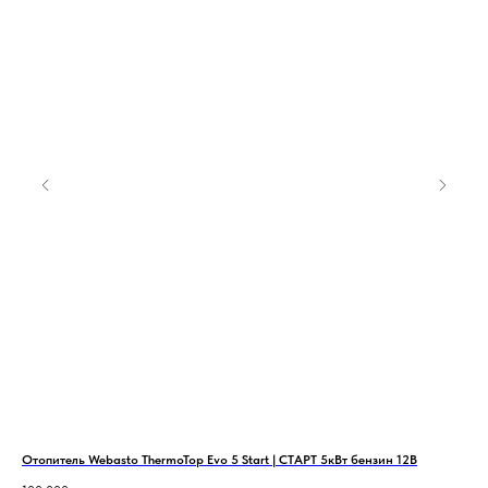
Отопитель Webasto ThermoTop Evo 5 Start | СТАРТ 5кВт бензин 12В
Под