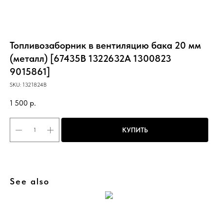
ВЕБАСТО-А100
Топливозаборник в вентиляцию бака 20 мм
(металл) [67435B 1322632A 1300823
9015861]
SKU:
1321824B
1 500
р.
КУПИТЬ
See also