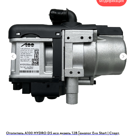
модификация
Отопитель А100 HYDRO D5 eco дизель 12В [аналог Evo Start | Старт,
Ото