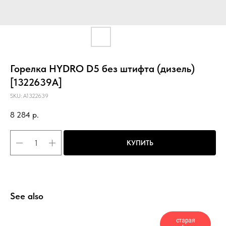
Горелка HYDRO D5 без штифта (дизель)
[1322639A]
SKU:
A1322639
8 284
р.
КУПИТЬ
See also
старая