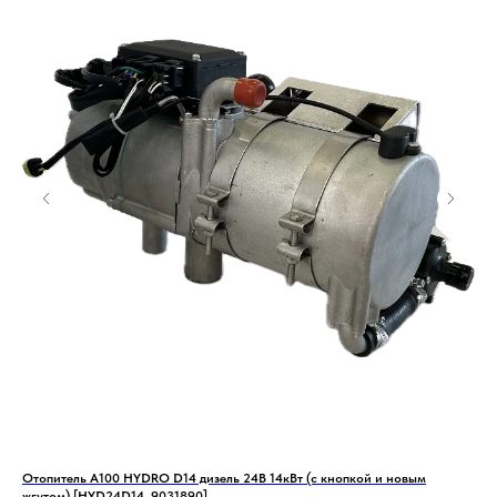
Отопитель А100 HYDRO D14 дизель 24В 14кВт (с кнопкой и новым
Ото
жгутом) [HYD24D14, 9031890]