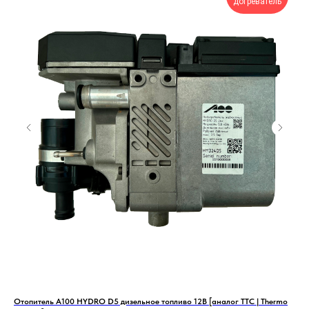
догреватель
Отопитель А100 HYDRO D5 дизельное топливо 12В [аналог TTC | Thermo
Под