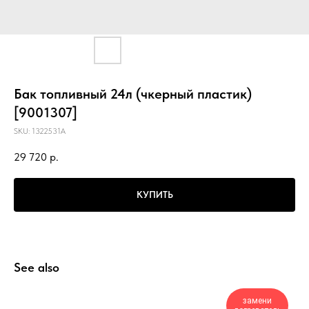
Бак топливный 24л (чкерный пластик)
[9001307]
SKU:
1322531A
29 720
р.
КУПИТЬ
See also
замени