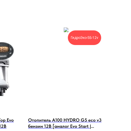
ГидроЭко-5Б-12v
op Evo
Отопитель А100 HYDRO G5 eco v3
 12В
бензин 12В [аналог Evo Start |