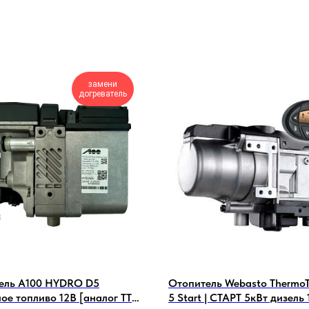
замени
догреватель
ель А100 HYDRO D5
Отопитель Webasto ThermoT
ое топливо 12В [аналог TTC
5 Start | СТАРТ 5кВт дизель