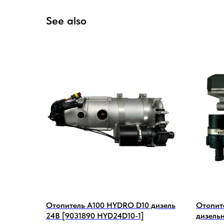
See also
Отопитель А100 HYDRO D10 дизель
Отопит
24В [9031890 HYD24D10-1]
дизельн