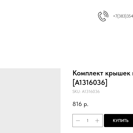
+7(383)35
Комплект крышек 
[A1316036]
SKU:
A1316036
816
р.
КУПИТЬ