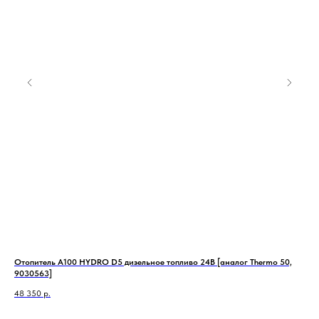
Отопитель А100 HYDRO D5 дизельное топливо 24В [аналог Thermo 50,
Под
9030563]
80 
48 350
р.