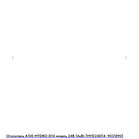
Отопитель А100 HYDRO D14 дизель 24В 14кВт [HYD24D14, 9031890]
Ото