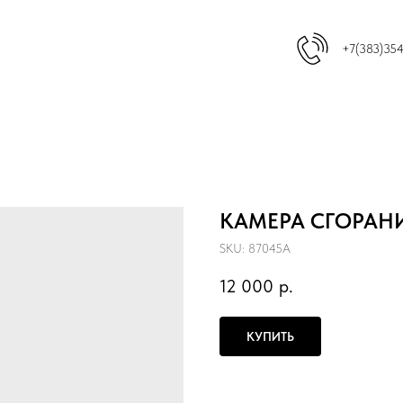
+7(383)35
КАМЕРА СГОРАНИ
SKU:
87045A
12 000
р.
КУПИТЬ