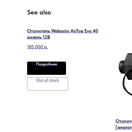
See also
Отопитель Webasto AirTop Evo 40
дизель 12В
185 000
р.
Подробнее
Out of stock
Отопит
[аналог