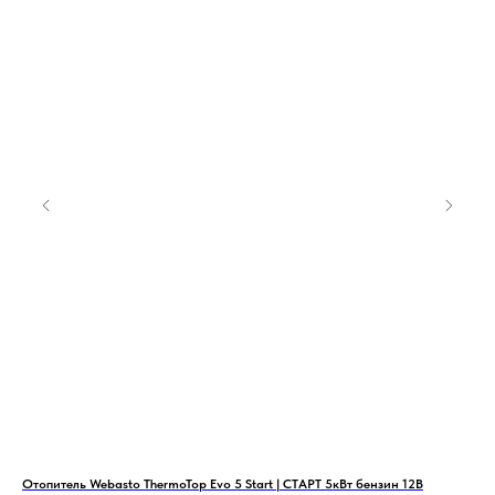
,
Отопитель Webasto ThermoTop Evo 5 Start | СТАРТ 5кВт бензин 12В
Ото