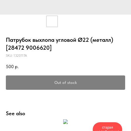
Патрубок выхлопа угловой Ø22 (металл)
[28472 9006620]
SKU:
1320117A
500
р.
Out of stock
See also
старая