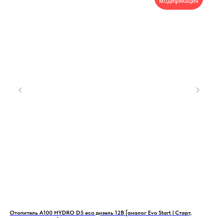
модификация
т,
Отопитель А100 HYDRO D5 eco дизель 12В [аналог Evo Start | Старт,
Ото