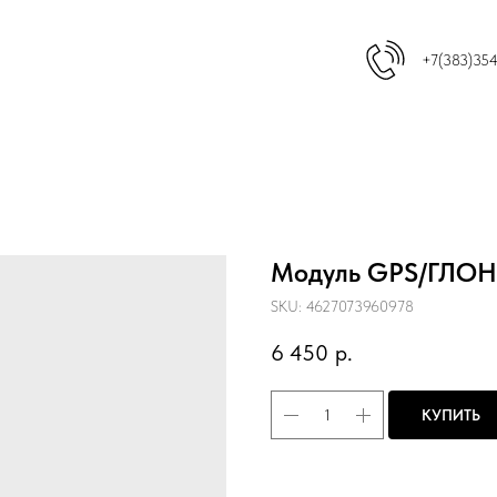
+7(383)35
Модуль GPS/ГЛОН
SKU:
4627073960978
6 450
р.
КУПИТЬ