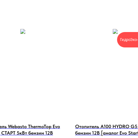
ГидроЭко-
ель Webasto ThermoTop Evo
Отопитель А100 HYDRO G5 
 | СТАРТ 5кВт бензин 12В
бензин 12В [аналог Evo Start