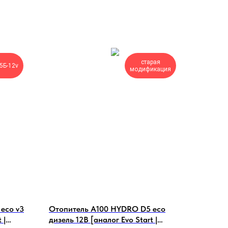
старая
5Б-12v
модификация
eco v3
Отопитель А100 HYDRO D5 eco
 |
дизель 12В [аналог Evo Start |