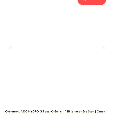
mo
Отопитель А100 HYDRO G5 eco v3 бензин 12В [аналог Evo Start | Старт,
Ото