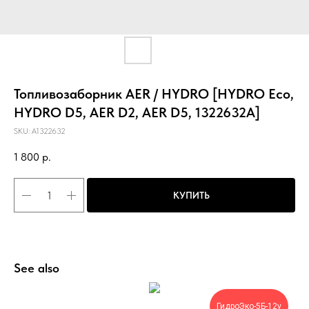
Топливозаборник AER / HYDRO [HYDRO Eco,
HYDRO D5, AER D2, AER D5, 1322632A]
SKU:
A1322632
1 800
р.
КУПИТЬ
See also
ГидроЭко-5Б-12v