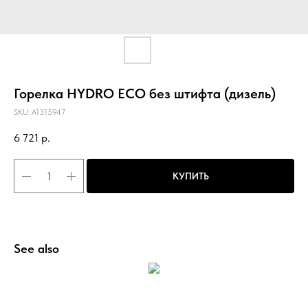
Горелка HYDRO ECO без штифта (дизель)
SKU:
A1315947
6 721
р.
КУПИТЬ
See also