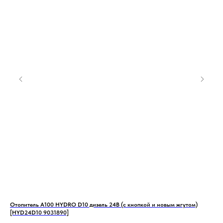
Отопитель А100 HYDRO D10 дизель 24В (с кнопкой и новым жгутом)
Под
[HYD24D10 9031890]
80 