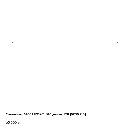
Отопитель А100 HYDRO D10 дизель 12В [9029210]
Ото
132
65 000
р.
59 