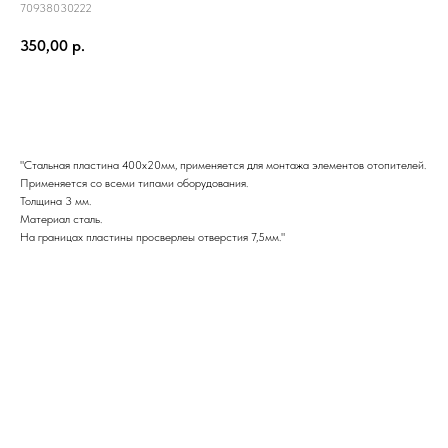
70938030222
350,00
р.
КУПИТЬ
"Стальная пластина 400х20мм, применяется для монтажа элементов отопителей.
Применяется со всеми типами оборудования.
Толщина 3 мм.
Материал сталь.
На границах пластины просверлеы отверстия 7,5мм."