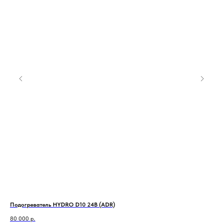
Подогреватель HYDRO D10 24В (ADR)
Ото
80 000
р.
100