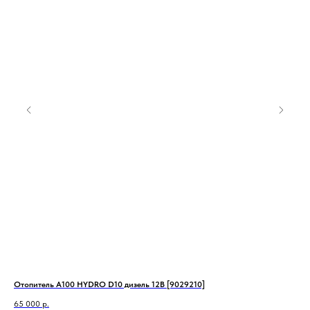
т,
Отопитель А100 HYDRO D10 дизель 12В [9029210]
Ото
12в
65 000
р.