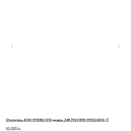
mo
Отопитель А100 HYDRO D10 дизель 24В [9031890 HYD24D10-1]
Ото
903
65 000
р.