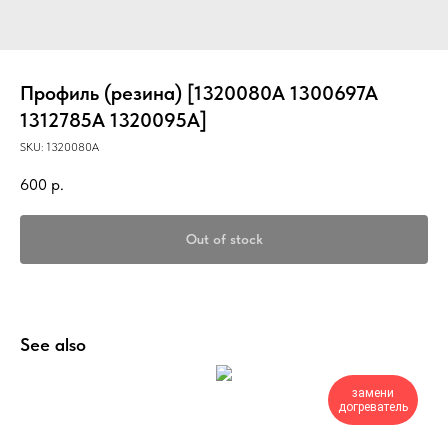
Профиль (резина) [1320080A 1300697A
1312785A 1320095A]
SKU:
1320080A
600
р.
Out of stock
See also
замени
догреватель