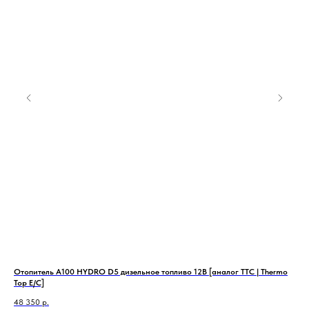
т,
Отопитель А100 HYDRO D5 дизельное топливо 12В [аналог TTC | Thermo
Ото
Top E/C]
65 
48 350
р.