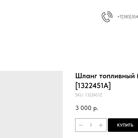
+7(383)35
Шланг топливный (
[1322451A]
SKU:
1322451Z
3 000
р.
КУПИТЬ