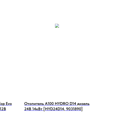
op Evo
Отопитель А100 HYDRO D14 дизель
 12В
24В 14кВт [HYD24D14, 9031890]