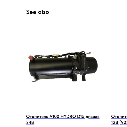
See also
Отопитель А100 HYDRO D15 дизель
Отопит
24В
12В [90