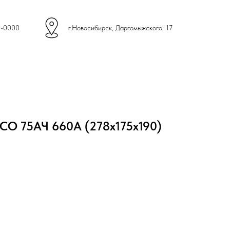
4-0000
г.Новосибирск, Даргомыжского, 17
CO 75АЧ 660А (278х175х190)